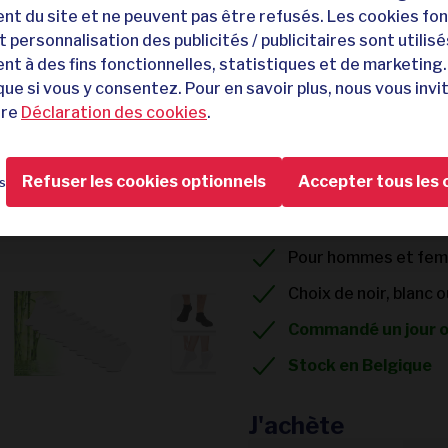
24,95
49,95
t du site et ne peuvent pas être refusés. Les cookies fon
 personnalisation des publicités / publicitaires sont utilisé
Douceur soyeuse et 
t à des fins fonctionnelles, statistiques et de marketing. 
Moins de risques d'
ue si vous y consentez. Pour en savoir plus, nous vous invi
tre
Déclaration des cookies
.
Des pieds plus frais
Durable et résistant
Refuser les cookies optionnels
Accepter tous les 
s
Respirantes et régul
12 paires de chauss
Pour hommes et fe
Choix de noir, blanc
Commandé un jour ouv
Stock en Belgique
J'achète