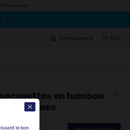
entèle accessible
!
Je me connecte
Aide
e socquettes en bambou
s et femmes
40 / 5
72 avis
issent le bon