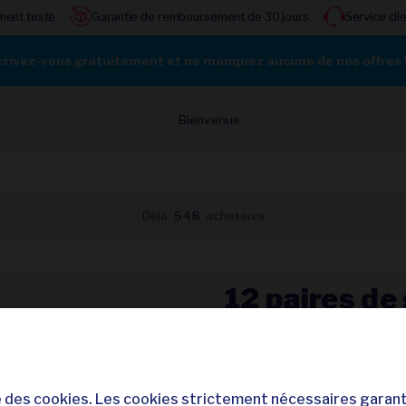
ment testé
Garantie de remboursement de 30 jours
Service cli
crivez-vous gratuitement et ne manquez aucune de nos offres 
Bienvenue
Déjà
548
acheteurs
12 paires d
pour homme
4,
se des cookies. Les cookies strictement nécessaires garant