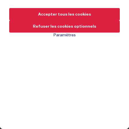
Accepter tous les cookies
Refuser les cookies optionnels
Paramètres
100% cuir durable
89,95
-59 %
de réduction
219,95
Épuisé
100% cuir
Vous avez manqué l’offre ?
Confort respirant
Inscrivez-vous gratuitement et ne manquez aucune de nos
Semelle intérieure amovible
offres !
Semelle antidérapante fiable