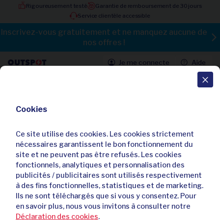
Rigoureusement testé
Garantie de remboursement de 30 jours
Service clientèle accessible
Inscrivez-vous gratuitement et ne manquez aucune de
nos offres !
Je me connecte
Aide
Toutes les offres
Cookies
Chaussures bateau intemporelles
en cuir offrant un confort de
Ce site utilise des cookies. Les cookies strictement
marche optimal
nécessaires garantissent le bon fonctionnement du
site et ne peuvent pas être refusés. Les cookies
5,00 / 5
fonctionnels, analytiques et personnalisation des
Déjà
42
acheteurs
publicités / publicitaires sont utilisés respectivement
à des fins fonctionnelles, statistiques et de marketing.
Ils ne sont téléchargés que si vous y consentez. Pour
en savoir plus, nous vous invitons à consulter notre
Déclaration des cookies
.