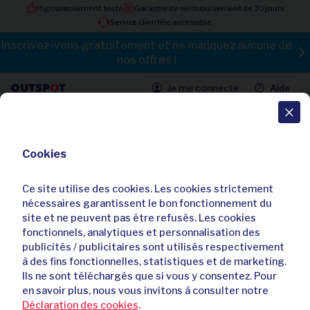
Rigoureusement testé
Garantie de remboursement de 30 jours
Service clientèle accessible
Inscrivez-vous gratuitement et ne manquez aucune de
nos offres !
Je me connecte
Aide
Toutes les offres
Cookies
Chaussures de randonnée pratiques
et imperméables, dotées d'un
Ce site utilise des cookies. Les cookies strictement
amorti supplémentaire
nécessaires garantissent le bon fonctionnement du
site et ne peuvent pas être refusés. Les cookies
Déjà
92
acheteurs
fonctionnels, analytiques et personnalisation des
publicités / publicitaires sont utilisés respectivement
à des fins fonctionnelles, statistiques et de marketing.
Ils ne sont téléchargés que si vous y consentez. Pour
en savoir plus, nous vous invitons à consulter notre
Déclaration des cookies
.