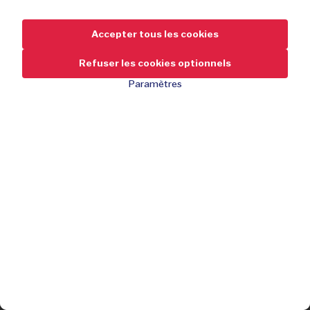
Accepter tous les cookies
Refuser les cookies optionnels
Paramètres
89,95
-59 %
de réduction
219,95
Imperméable et respirant
Épuisé
Confort de marche et légèreté
Vous avez manqué l’offre ?
Meilleure adhérence sur la route
Inscrivez-vous gratuitement et ne manquez aucune de nos
Semelle ergonomique
offres !
Semelle intérieure amovible