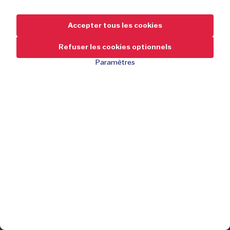
Accepter tous les cookies
Refuser les cookies optionnels
Paramètres
34,95
-42 %
de réduction
59,95
Visibilité à 360
Gourde de 500 ml incluse
Ajustement confortable
J'achète
Matériau léger et respirant
Bandes de sécurité réfléchissantes