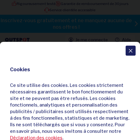
Rigoureusement testé
Garantie de remboursement de 30 jours
Service clientèle accessible
Inscrivez-vous gratuitement et ne manquez aucune de
nos offres !
Je me connecte
Aide
Toutes les offres
Cookies
Gilet de sport multifonctionnel avec
éclairage et gourde
Ce site utilise des cookies. Les cookies strictement
4,60 / 5
6 avis
nécessaires garantissent le bon fonctionnement du
site et ne peuvent pas être refusés. Les cookies
Déjà
171
acheteurs
fonctionnels, analytiques et personnalisation des
publicités / publicitaires sont utilisés respectivement
à des fins fonctionnelles, statistiques et de marketing.
Ils ne sont téléchargés que si vous y consentez. Pour
en savoir plus, nous vous invitons à consulter notre
Déclaration des cookies
.