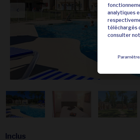
fonctionnemen
analytiques et
respectivemen
téléchargés q
consulter no
Paramètre
Inclus