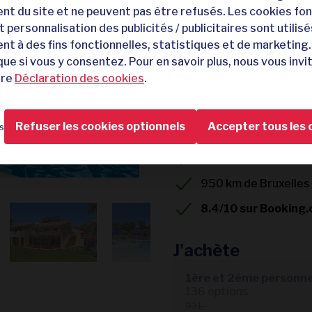
t du site et ne peuvent pas être refusés. Les cookies fon
449,-
 personnalisation des publicités / publicitaires sont utilisé
931,-
t à des fins fonctionnelles, statistiques et de marketing. 
7 nuits dans le sud-o
ue si vous y consentez. Pour en savoir plus, nous vous invi
tre
Déclaration des cookies
.
Hébergement 3 étoi
Dans une oasis de na
Refuser les cookies optionnels
Accepter tous les 
s
Accès à 2 piscines e
Tout compris
950 km de Bruxelles
8.4/10 sur Booking
J'achète
136 options
931,-