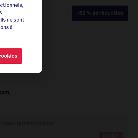
ctionnels,
s
-52 %
de réduction
Ils ne sont
uest de la France
tons à
les
ture
cookies
xtérieures
.com
1ère et 2ème personne (dans la même pièce)
Épuisé