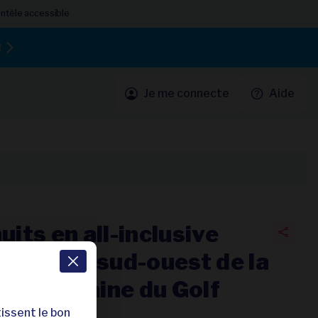
entèle accessible
!
Je me connecte
Aide
uits en all-inclusive
r vert du sud-ouest de la
ell Domaine du Golf
issent le bon