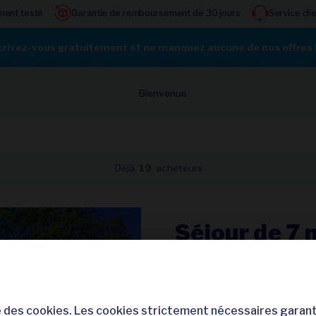
ment testé
Garantie de remboursement de 30 jours
Service cli
crivez-vous gratuitement et ne manquez aucune de nos offres 
Bienvenue
Déjà
19
acheteurs
Séjour de 7 n
dans le coeu
France - Sow
d'Albret***
se des cookies. Les cookies strictement nécessaires garant