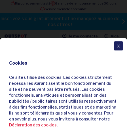
Rigoureusement testé
Garantie de remboursement de 30 jours
Service clientèle accessible
Inscrivez-vous gratuitement et ne manquez aucune de
nos offres !
Je me connecte
Aide
Toutes les offres
Cookies
Séjour de luxe de 2 ou 3 nuits face à
la cathédrale d'Amiens - Hôtel
Ce site utilise des cookies. Les cookies strictement
Mercure Amiens Cathédrale****
nécessaires garantissent le bon fonctionnement du
site et ne peuvent pas être refusés. Les cookies
fonctionnels, analytiques et personnalisation des
publicités / publicitaires sont utilisés respectivement
à des fins fonctionnelles, statistiques et de marketing.
Ils ne sont téléchargés que si vous y consentez. Pour
en savoir plus, nous vous invitons à consulter notre
Déclaration des cookies
.