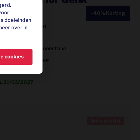
gerd.
voor
-40%
Korting
es doeleinden
l Park Hoge Kempen
meer over in
t de wellness
s: De Kristalijn & Moonstone
le cookies
n 4/5 op TripAdvisor
d
m. 31/03/2027
Uitverkocht