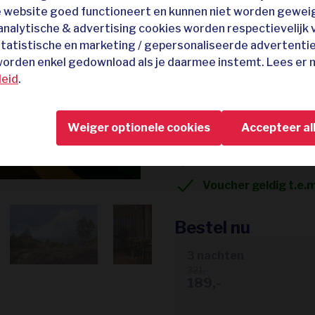
e website goed functioneert en kunnen niet worden gewei
129,-
 analytische & advertising cookies worden respectievelijk 
214,-
statistische en marketing / gepersonaliseerde advertenti
Gelegen in Nationaa
 worden enkel gedownload als je daarmee instemt. Lees er 
leid
.
Inclusief toegang to
Culinaire restaurant
Weiger optionele cookies
Accepteer al
8,5/10 op Booking e
30 dagen bedenktij
Voucher geldig t.e.
Bestel nu
3 nachten
321,-
189,-