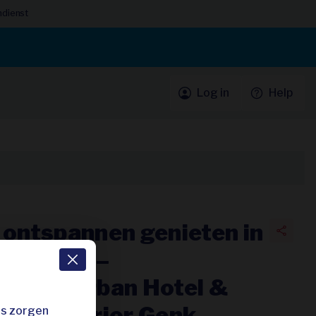
ndienst
Log in
Help
 ontspannen genieten in
e natuur –
e, The Urban Hotel &
 4* Superior Genk
es zorgen