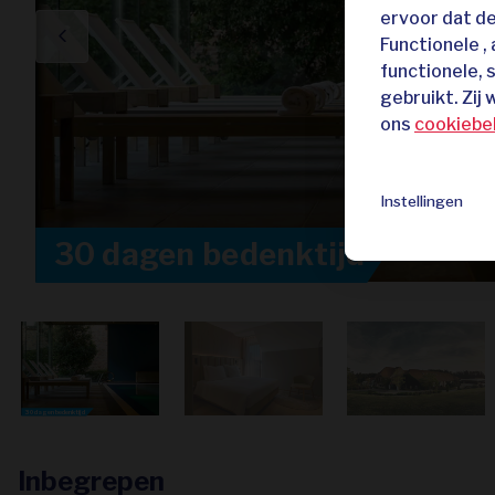
ervoor dat d
Functionele ,
functionele, 
gebruikt. Zij
ons
cookiebe
Instellingen
30 dagen bedenktijd
30 dagen bedenktijd
Inbegrepen