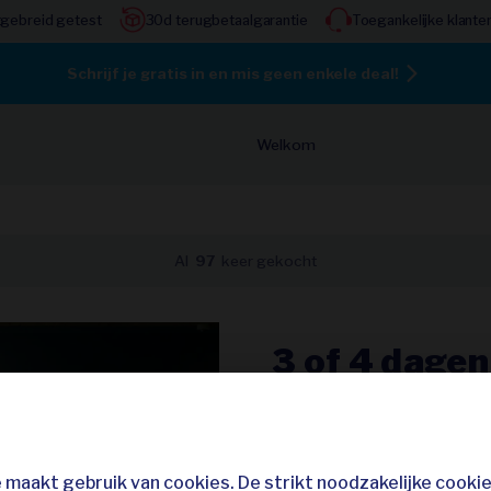
tgebreid getest
30d terugbetaalgarantie
Toegankelijke klante
Schrijf je gratis in en mis geen enkele deal!
Welkom
Al
97
keer gekocht
3 of 4 dagen
de Limburgs
Stiemerheid
Golf Retreat
maakt gebruik van cookies. De strikt noodzakelijke cooki