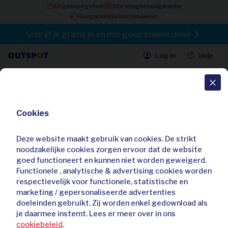
Uitgebreid getest
30d terugbetaalgarantie
Toegankelijke klantendienst
Schrijf je gratis in en mis geen enkele deal!
Log in
Help
Alle deals
Cookies
Last minute: 3, 5, 7 of 10 nachten
genieten van de Ligurische natuur -
Albergo La Veranda
Deze website maakt gebruik van cookies. De strikt
noodzakelijke cookies zorgen ervoor dat de website
4,60 / 5
16 beoordelingen
goed functioneert en kunnen niet worden geweigerd.
Al
17
keer gekocht
Functionele , analytische & advertising cookies worden
respectievelijk voor functionele, statistische en
marketing / gepersonaliseerde advertenties
doeleinden gebruikt. Zij worden enkel gedownload als
je daarmee instemt. Lees er meer over in ons
cookiebeleid
.