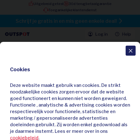
Uitgebreid getest
30d terugbetaalgarantie
Toegankelijke klantendienst
Schrijf je gratis in en mis geen enkele deal!
Log in
Help
Alle deals
Cookies
Tijdloze leren bootschoen met
comfortabel loopgevoel
Deze website maakt gebruik van cookies. De strikt
5,00 / 5
noodzakelijke cookies zorgen ervoor dat de website
Al
42
keer gekocht
goed functioneert en kunnen niet worden geweigerd.
Functionele , analytische & advertising cookies worden
respectievelijk voor functionele, statistische en
marketing / gepersonaliseerde advertenties
doeleinden gebruikt. Zij worden enkel gedownload als
je daarmee instemt. Lees er meer over in ons
cookiebeleid
.