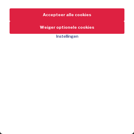
Accepteer alle cookies
Weiger optionele cookies
Instellingen
100% duurzaam leder
89,95
-59%
Korting
219,95
100% leer
Ademend draagcomfort
Uitverkocht
Uitneembare inlegzool
Betrouwbare antislip zool
Deal gemist?
Schrijf je gratis in en mis geen enkele deal!
Europese productie